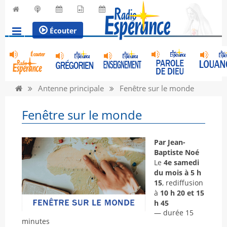
Écouter
Antenne principale
Fenêtre sur le monde
Fenêtre sur le monde
Par Jean-
Baptiste Noé
Le
4e samedi
du mois à 5 h
15
, rediffusion
à
10 h 20 et 15
h 45
— durée 15
minutes