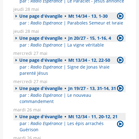
par :
Radio Espérance
| Le Paraclet - Jésus annonce
jeudi 28 mai
Une page d'évangile
•
Mt 14/34 - 13, 1-30
par :
Radio Espérance
| Paraboles Semeur et Ivraie
jeudi 28 mai
Une page d'évangile
•
Jn 20/27 - 15, 1-16, 4
par :
Radio Espérance
| La vigne véritable
mercredi 27 mai
Une page d'évangile
•
Mt 13/34 - 12, 22-50
par :
Radio Espérance
| Signe de Jonas Vraie
parenté Jésus
mercredi 27 mai
Une page d'évangile
•
Jn 19/27 - 13, 31-14, 31
par :
Radio Espérance
| Le nouveau
commandement
mardi 26 mai
Une page d'évangile
•
Mt 12/34 - 11, 20-12, 21
par :
Radio Espérance
| Les épis arrachés
Guérison
mardi 26 mai