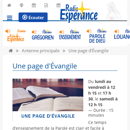
Écouter
Antenne principale
Une page d’Évangile
Une page d'Évangile
Du
lundi au
vendredi à 12
h 15
et
17 h
30
, le
samedi à
12 h 15
— Durée : 15
minutes
Ce temps
d’enseignement de la Parole est clair et facile à