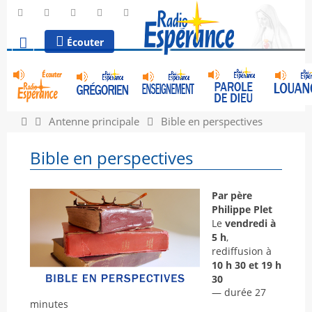
Écouter
Antenne principale
Bible en perspectives
Bible en perspectives
Par père
Philippe Plet
Le
vendredi à
5 h
,
rediffusion à
10 h 30 et 19 h
30
— durée 27
minutes