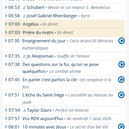
[
En savoir plus
]
[
En savoir plus
]
06:53
♫ Schubert
Messe en sol majeur 5. Benedictus
•
06:58
♫ Josef Gabriel Rheinberger
Kyrie
•
07:00
Angélus
En direct
•
07:03
Prière du matin
En direct
•
[
En savoir plus
]
07:30
Enseignement du jour
Carlo Acutis 05 Miracles
•
[
En savoir plus
]
eucharistiques
07:35
♫ Jo Akepsimas
Souffle de l'amour
•
par
Soeur Beata-Véronique
- Enseignement
07:38
Des questions sur la foi, qu'on se pose
donné par soeur Beata-Véronique, soeur
apostolique de St Jean à Semur-en-Brionnais
quelquefois
Le combat ultime
•
[
En savoir plus
]
07:45
En parler c'est parfois la clé
Un complexe à la
•
par
Père Pierre Descouvemont
-
fois
[
En savoir plus
]
07:51
L'écho du Saint-Siège
L'actualité au Vatican du
•
par
Le collectif ResKP
-
jeudi
[
En savoir plus
]
07:54
♫ Taylor Davis
Perfect ed sheeran
•
[
En savoir plus
]
07:57
Vos RDV aujourd'hui
du vendredi 7 aout 2026
•
08:01
10 minutes avec Jésus
Le secret d'un bel été
•