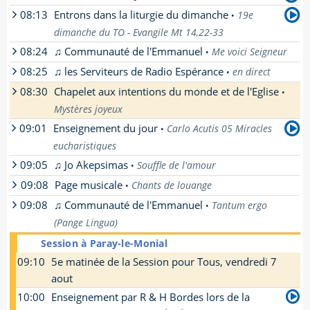
par
Olivier
-
08:13
Entrons dans la liturgie du dimanche
[
En savoir plus
19e
]
•
par
Un prêtre de l'opus Dei
-
dimanche du TO - Evangile Mt 14,22-33
[
En savoir plus
]
08:24
♫ Communauté de l'Emmanuel
Me voici Seigneur
•
par
Françoise Breynaert
-
08:25
♫ les Serviteurs de Radio Espérance
[
En savoir plus
en direct
]
•
08:30
Chapelet aux intentions du monde et de l'Eglise
•
Mystères joyeux
09:01
Enseignement du jour
Carlo Acutis 05 Miracles
•
1er mystère : L'Annonciation, 2ème mystère :
eucharistiques
La Visitation, 3ème mystère : La Nativité,
4ème mystère : La Présentation de Jésus au
09:05
♫ Jo Akepsimas
Souffle de l'amour
•
par
Soeur Beata-Véronique
- Enseignement
temple, 5ème mystère : Le Recouvrement.
09:08
Page musicale
donné par soeur Beata-Véronique, soeur
Chants de louange
•
[
En savoir plus
]
apostolique de St Jean à Semur-en-Brionnais
09:08
♫ Communauté de l'Emmanuel
Tantum ergo
•
Des chants pour louer le Seigneur !
[
En savoir plus
]
(Pange Lingua)
[
En savoir plus
]
Session à Paray-le-Monial
09:10
5e matinée de la Session pour Tous, vendredi 7
aout
10:00
Enseignement par R & H Bordes lors de la