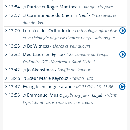
12:54
♫ Patrice et Roger Martineau
Vierge très pure
•
12:57
♫ Communauté du Chemin Neuf
Si tu savais le
•
don de Dieu
13:00
Lumière de l'Orthodoxie
La théologie afirmative
•
et la théologie négative d'après Denys L'Aéropagite
13:25
♫ Be Witness
Libres et Vainqueurs
•
par
Bertrand Vergely
-
13:32
Méditation en Eglise
18e semaine du Temps
[
En savoir plus
]
•
Ordinaire 6/7 - Vendredi + Saint Sixte II
13:42
♫ Jo Akepsimas
Souffle de l'amour
•
par
Richard
-
13:45
♫ Sœur Marie Keyrouz
Yawno Tlito
[
En savoir plus
]
•
13:47
Evangile en langue arabe
Mt 73/91 - 23, 13-36
•
13:56
♫ Emmanuel Music العربية;
غير وجه الأرض - Viens,
•
par
Inconnu
-
Esprit Saint, viens embraser nos cœurs
[
En savoir plus
]