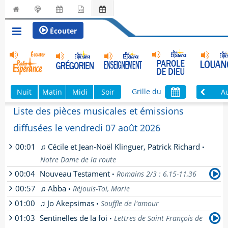
Écouter
Grille du
Nuit
Matin
Midi
Soir
A
Liste des pièces musicales et émissions
diffusées le vendredi 07 août 2026
00:01
♫ Cécile et Jean-Noël Klinguer, Patrick Richard
•
Notre Dame de la route
00:04
Nouveau Testament
Romains 2/3 : 6,15-11,36
•
00:57
♫ Abba
Réjouis-Toi, Marie
•
Romains 6,15-11,36
01:00
♫ Jo Akepsimas
Souffle de l'amour
[
En savoir plus
]
•
01:03
Sentinelles de la foi
Lettres de Saint François de
•