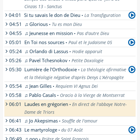
Cinzas 13 - Sanctus
04:01
Si tu savais le don de Dieu
La Transfiguration
•
04:51
♫ Glorious
Tu es mon Dieu
•
par
Tristan Rivière
- La Transfiguration par
04:55
♫ Jeunesse en mission
Tristan Rivière au congrès Adoratio à Notre-
Pas d'autre Dieu
•
Dame du Laus
05:01
En Toi nos sources
Paul et le Judaïsme 05
•
[
En savoir plus
]
05:24
♫ Orlando di Lassus
Hodie apparuit
•
par
Jean-Marie Allafort
-
05:26
♫ Pavel Tchesnokov
Petite Doxologie
[
En savoir plus
]
•
05:30
Lumière de l'Orthodoxie
La théologie afirmative
•
et la théologie négative d'après Denys L'Aéropagite
05:54
♫ Jean Gilles
Requiem VI Agnus Dei
•
par
Bertrand Vergely
-
05:58
♫ Pablo Casals
Oracio à la Vierge de Montserrat
[
En savoir plus
]
•
06:01
Laudes en grégorien
En direct de l'abbaye Notre-
•
Dame de Triors
06:41
♫ Jo Akepsimas
Souffle de l'amour
•
Office des Laudes en grégorien en direct de
06:43
Le martyrologe
l'abbaye Notre-Dame de Triors.
du 07 Août
•
06:49
♫ ooo
Prière de Saint François
•