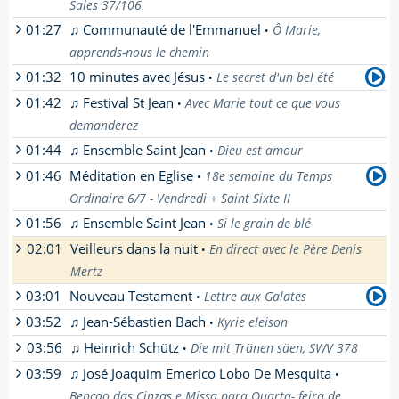
Sales 37/106
01:27
♫ Communauté de l'Emmanuel
Ô Marie,
•
par
Dominique
-
apprends-nous le chemin
[
En savoir plus
]
01:32
10 minutes avec Jésus
Le secret d'un bel été
•
01:42
♫ Festival St Jean
Avec Marie tout ce que vous
•
par
Un prêtre de l'opus Dei
-
demanderez
[
En savoir plus
]
01:44
♫ Ensemble Saint Jean
Dieu est amour
•
01:46
Méditation en Eglise
18e semaine du Temps
•
Ordinaire 6/7 - Vendredi + Saint Sixte II
01:56
♫ Ensemble Saint Jean
Si le grain de blé
•
par
Richard
-
02:01
Veilleurs dans la nuit
En direct avec le Père Denis
[
En savoir plus
]
•
Mertz
03:01
Nouveau Testament
Lettre aux Galates
•
Comme chaque vendredi, à cette heure de la
03:52
♫ Jean-Sébastien Bach
nuit, nous allons veiller, veiller et prier. En
Kyrie eleison
•
[
En savoir plus
]
compagnie du père Denis, nous allons
03:56
♫ Heinrich Schütz
Die mit Tränen säen, SWV 378
•
adorer le Seigneur. Sur Radio-Espérance,
03:59
♫ José Joaquim Emerico Lobo De Mesquita
c'est "Veilleurs dans la nuit".
•
[
En savoir plus
]
Bençao das Cinzas e Missa para Quarta- feira de