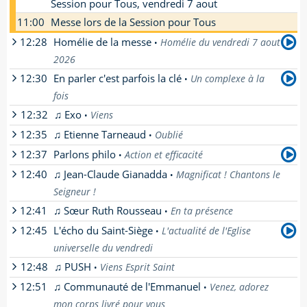
Session pour Tous, vendredi 7 aout
11:00
Messe lors de la Session pour Tous
12:28
Homélie de la messe
Homélie du vendredi 7 aout
•
2026
12:30
En parler c'est parfois la clé
Un complexe à la
•
par
Père Benoit Tertrais
-
fois
[
En savoir plus
]
12:32
♫ Exo
Viens
•
par
Le collectif ResKP
-
12:35
♫ Etienne Tarneaud
Oublié
[
En savoir plus
]
•
12:37
Parlons philo
Action et efficacité
•
12:40
♫ Jean-Claude Gianadda
Magnificat ! Chantons le
•
par
Jean-Yves Delort
-
Seigneur !
[
En savoir plus
]
12:41
♫ Sœur Ruth Rousseau
En ta présence
•
12:45
L'écho du Saint-Siège
L'actualité de l'Eglise
•
universelle du vendredi
12:48
♫ PUSH
Viens Esprit Saint
•
[
En savoir plus
]
12:51
♫ Communauté de l'Emmanuel
Venez, adorez
•
mon corps livré pour vous