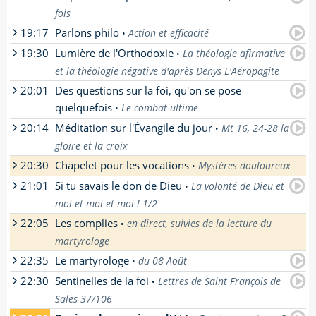
La réécoute n'est pas encore disponible pour
fois
cette émission.
[
En savoir plus
]
19:17
Parlons philo
Action et efficacité
•
par
Le collectif ResKP
- La réécoute n'est pas
19:30
Lumière de l'Orthodoxie
encore disponible pour cette émission.
La théologie afirmative
•
par
Jean-Yves Delort
- La réécoute n'est pas
[
En savoir plus
]
et la théologie négative d'après Denys L'Aéropagite
encore disponible pour cette émission.
[
En savoir plus
]
20:01
Des questions sur la foi, qu'on se pose
par
Bertrand Vergely
- La réécoute n'est pas
quelquefois
Le combat ultime
•
encore disponible pour cette émission.
[
En savoir plus
]
20:14
Méditation sur l'Évangile du jour
Mt 16, 24-28 la
•
par
Père Pierre Descouvemont
- La réécoute
gloire et la croix
n'est pas encore disponible pour cette
émission.
20:30
Chapelet pour les vocations
Mystères douloureux
•
par
Emanuelle Pastore
- La réécoute n'est pas
[
En savoir plus
]
21:01
Si tu savais le don de Dieu
encore disponible pour cette émission.
La volonté de Dieu et
•
1er mystère : L'agonie de Jésus, 2ème
[
En savoir plus
]
moi et moi et moi ! 1/2
mystère : La flagellation, 3ème mystère : Le
couronnement d'épines, 4ème mystère : Le
22:05
Les complies
en direct, suivies de la lecture du
•
par
Frère Thierry Dominique Humbrecht
- La
portement de la Croix, 5ème mystère : Le
martyrologe
réécoute n'est pas encore disponible pour
crucifiement
cette émission.
22:35
Le martyrologe
du 08 Août
•
[
En savoir plus
]
[
En savoir plus
]
Carrefour réalisé par le père Thierry-
22:30
Sentinelles de la foi
Lettres de Saint François de
•
Dominique Humbrecht. Depuis 1975, lors
La réécoute n'est pas encore disponible pour
Sales 37/106
des Sessions d'été de Paray-le-Monial, la
cette émission.
Communauté de l'Emmanuel se met au