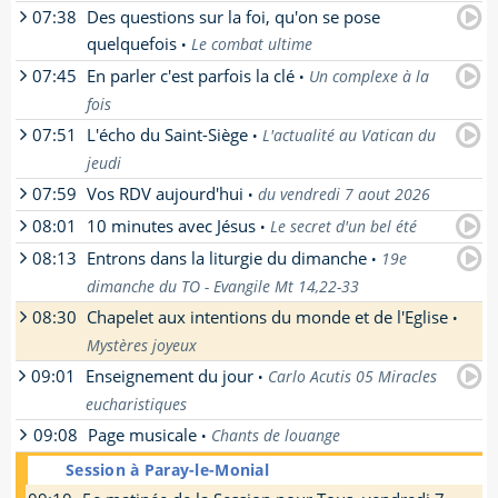
07:38
Des questions sur la foi, qu'on se pose
par
Soeur Beata-Véronique
- La réécoute n'est
quelquefois
Le combat ultime
•
pas encore disponible pour cette émission.
Enseignement donné par soeur Beata-
07:45
En parler c'est parfois la clé
Un complexe à la
•
par
Père Pierre Descouvemont
- La réécoute
Véronique, soeur apostolique de St Jean à
fois
n'est pas encore disponible pour cette
Semur-en-Brionnais
émission.
07:51
L'écho du Saint-Siège
L'actualité au Vatican du
•
[
En savoir plus
]
par
Le collectif ResKP
- La réécoute n'est pas
[
En savoir plus
]
jeudi
encore disponible pour cette émission.
[
En savoir plus
]
07:59
Vos RDV aujourd'hui
du vendredi 7 aout 2026
•
La réécoute n'est pas encore disponible pour
08:01
10 minutes avec Jésus
cette émission.
Le secret d'un bel été
•
par
Olivier
-
[
En savoir plus
]
08:13
Entrons dans la liturgie du dimanche
[
En savoir plus
19e
]
•
par
Un prêtre de l'opus Dei
- La réécoute n'est
dimanche du TO - Evangile Mt 14,22-33
pas encore disponible pour cette émission.
[
En savoir plus
]
08:30
Chapelet aux intentions du monde et de l'Eglise
•
par
Françoise Breynaert
- La réécoute n'est
Mystères joyeux
pas encore disponible pour cette émission.
[
En savoir plus
]
09:01
Enseignement du jour
Carlo Acutis 05 Miracles
•
1er mystère : L'Annonciation, 2ème mystère :
eucharistiques
La Visitation, 3ème mystère : La Nativité,
4ème mystère : La Présentation de Jésus au
09:08
Page musicale
Chants de louange
•
par
Soeur Beata-Véronique
- La réécoute n'est
temple, 5ème mystère : Le Recouvrement.
pas encore disponible pour cette émission.
Session à Paray-le-Monial
Des chants pour louer le Seigneur !
[
En savoir plus
]
Enseignement donné par soeur Beata-