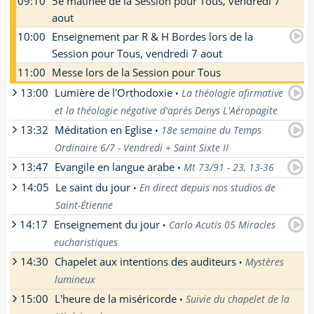
09:10
5e matinée de la Session pour Tous, vendredi 7
Véronique, soeur apostolique de St Jean à
[
En savoir plus
]
aout
Semur-en-Brionnais
10:00
Enseignement par R & H Bordes lors de la
[
En savoir plus
]
Session pour Tous, vendredi 7 aout
11:00
Messe lors de la Session pour Tous
13:00
Lumière de l'Orthodoxie
La théologie afirmative
•
et la théologie négative d'après Denys L'Aéropagite
13:32
Méditation en Eglise
18e semaine du Temps
•
par
Bertrand Vergely
- La réécoute n'est pas
Ordinaire 6/7 - Vendredi + Saint Sixte II
encore disponible pour cette émission.
[
En savoir plus
]
13:47
Evangile en langue arabe
Mt 73/91 - 23, 13-36
•
par
Richard
- La réécoute n'est pas encore
14:05
Le saint du jour
disponible pour cette émission.
En direct depuis nos studios de
•
par
Inconnu
- La réécoute n'est pas encore
[
En savoir plus
]
Saint-Étienne
disponible pour cette émission.
[
En savoir plus
]
14:17
Enseignement du jour
Carlo Acutis 05 Miracles
•
par
Les animateurs de la radio
-
eucharistiques
[
En savoir plus
]
14:30
Chapelet aux intentions des auditeurs
Mystères
•
par
Soeur Beata-Véronique
- La réécoute n'est
lumineux
pas encore disponible pour cette émission.
Enseignement donné par soeur Beata-
15:00
L'heure de la miséricorde
Suivie du chapelet de la
•
1er mystère : Le Baptême de Jésus au
Véronique, soeur apostolique de St Jean à