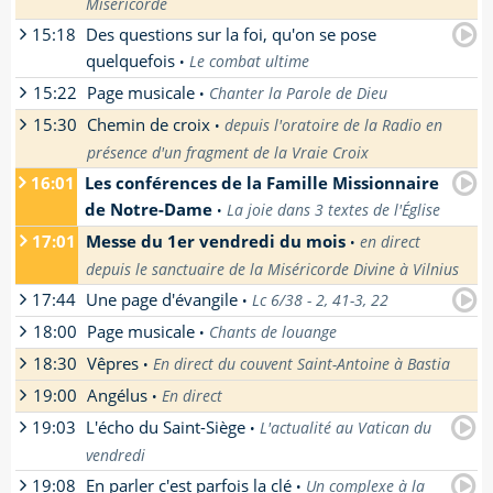
Miséricorde
Jourdain, 2ème mystère : Les noces de Cana,
Semur-en-Brionnais
3ème mystère : L'annonce du Royaume - La
15:18
Des questions sur la foi, qu'on se pose
[
En savoir plus
]
C'est depuis l'oratoire de la radio, en
conversion, 4ème mystère : La
quelquefois
Le combat ultime
•
présence du Saint-Sacrement, que nous
transfiguration, 5ème mystère : L'institution
sommes en union avec vous, auditeurs de
15:22
Page musicale
Chanter la Parole de Dieu
de l'Eucharistie.
•
par
Père Pierre Descouvemont
- La réécoute
Radio Espérance, pour glorifier la
[
En savoir plus
]
15:30
Chemin de croix
n'est pas encore disponible pour cette
depuis l'oratoire de la Radio en
•
miséricorde de Dieu et adorer le Coeur de
[
En savoir plus
]
émission.
présence d'un fragment de la Vraie Croix
jésus dans le Saint-Sacrement.
[
En savoir plus
]
[
En savoir plus
]
16:01
Les conférences de la Famille Missionnaire
[
En savoir plus
]
de Notre-Dame
La joie dans 3 textes de l'Église
•
17:01
Messe du 1er vendredi du mois
en direct
•
par
Père Bernard Domini
- La réécoute n'est
depuis le sanctuaire de la Miséricorde Divine à Vilnius
pas encore disponible pour cette émission.
9e enseignement de la Session 2026 de la
17:44
Une page d'évangile
Lc 6/38 - 2, 41-3, 22
•
Messe du 1er vendredi du mois en direct
Famille Missionnaire de Notre-Dame à Sens.
18:00
Page musicale
depuis le sanctuaire de la Miséricorde Divine
Chants de louange
•
Dans cet enseignement, Père Bernard
La réécoute n'est pas encore disponible pour
à Vilnius
présente trois textes clés : Gaudium et spes
18:30
Vêpres
cette émission.
En direct du couvent Saint-Antoine à Bastia
•
Des chants pour louer le Seigneur !
[
En savoir plus
]
(Vatican II), Gaudete in Domino (Paul VI) et
Jésus parmi les docteurs Prédication de Jean-
19:00
Angélus
En direct
•
Evengelii gaudium (François).
Office des Vêpres en direct du couvent
Baptiste Baptème de Jésus
[
En savoir plus
]
19:03
L'écho du Saint-Siège
capucin Saint Antoine à Bastia
L'actualité au Vatican du
[
En savoir plus
]
•
[
En savoir plus
]
[
En savoir plus
]
[
En savoir plus
]
vendredi
19:08
En parler c'est parfois la clé
Un complexe à la
•