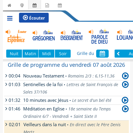
Écouter
Grille du
Nuit
Matin
Midi
Soir
A
Grille de programme du vendredi 07 août 2026
00:04
Nouveau Testament
Romains 2/3 : 6,15-11,36
•
01:03
Sentinelles de la foi
Lettres de Saint François de
•
Romains 6,15-11,36
Sales 37/106
[
En savoir plus
]
01:32
10 minutes avec Jésus
Le secret d'un bel été
•
par
Dominique
-
01:46
Méditation en Eglise
18e semaine du Temps
[
En savoir plus
]
•
par
Un prêtre de l'opus Dei
-
Ordinaire 6/7 - Vendredi + Saint Sixte II
[
En savoir plus
]
02:01
Veilleurs dans la nuit
En direct avec le Père Denis
•
par
Richard
-
Mertz