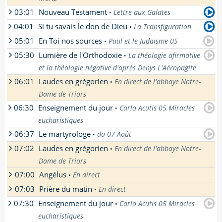
[
En savoir plus
]
03:01
Nouveau Testament
Lettre aux Galates
•
Comme chaque vendredi, à cette heure de la
04:01
Si tu savais le don de Dieu
nuit, nous allons veiller, veiller et prier. En
La Transfiguration
•
[
En savoir plus
]
compagnie du père Denis, nous allons
05:01
En Toi nos sources
Paul et le Judaïsme 05
•
par
Tristan Rivière
- La Transfiguration par
adorer le Seigneur. Sur Radio-Espérance,
05:30
Lumière de l'Orthodoxie
Tristan Rivière au congrès Adoratio à Notre-
c'est "Veilleurs dans la nuit".
La théologie afirmative
•
par
Jean-Marie Allafort
- La réécoute n'est pas
Dame du Laus
[
En savoir plus
]
et la théologie négative d'après Denys L'Aéropagite
encore disponible pour cette émission.
[
En savoir plus
]
[
En savoir plus
]
06:01
Laudes en grégorien
En direct de l'abbaye Notre-
•
par
Bertrand Vergely
- La réécoute n'est pas
Dame de Triors
encore disponible pour cette émission.
[
En savoir plus
]
06:30
Enseignement du jour
Carlo Acutis 05 Miracles
•
Office des Laudes en grégorien en direct de
eucharistiques
l'abbaye Notre-Dame de Triors.
06:37
Le martyrologe
du 07 Août
•
par
Soeur Beata-Véronique
- La réécoute n'est
[
En savoir plus
]
07:02
Laudes en grégorien
pas encore disponible pour cette émission.
En direct de l'abbaye Notre-
•
La réécoute n'est pas encore disponible pour
Enseignement donné par soeur Beata-
Dame de Triors
cette émission.
Véronique, soeur apostolique de St Jean à
[
En savoir plus
]
07:00
Angélus
En direct
•
Semur-en-Brionnais
Office des Laudes en grégorien en direct de
07:03
Prière du matin
l'abbaye Notre-Dame de Triors.
[
En savoir plus
]
En direct
•
[
En savoir plus
]
07:30
Enseignement du jour
Carlo Acutis 05 Miracles
•
[
En savoir plus
]
[
En savoir plus
]
eucharistiques