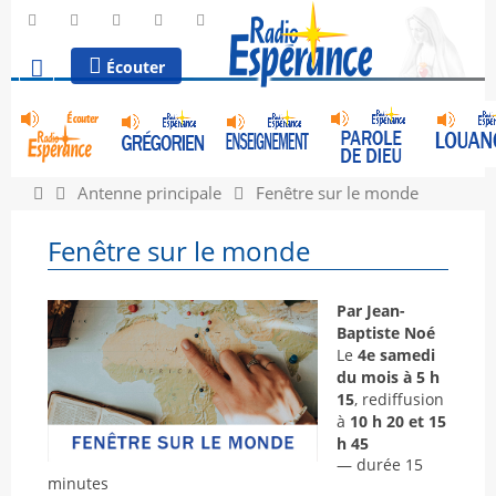
Écouter
Antenne principale
Fenêtre sur le monde
Fenêtre sur le monde
Par Jean-
Baptiste Noé
Le
4e samedi
du mois à 5 h
15
, rediffusion
à
10 h 20 et 15
h 45
— durée 15
minutes