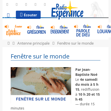
Écouter
Antenne principale
Fenêtre sur le monde
Fenêtre sur le monde
Par Jean-
Baptiste Noé
Le
4e samedi
du mois à 5 h
15
, rediffusion
à
10 h 20 et 15
h 45
— durée 15
minutes