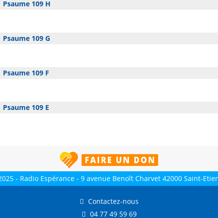
Psaume 109 H
Psaume 109 G
Psaume 109 F
Psaume 109 E
2025 - Radio Espérance - 9 avenue Benoît Charvet 42000 Saint-Etie
Contactez-nous
04 77 49 59 69