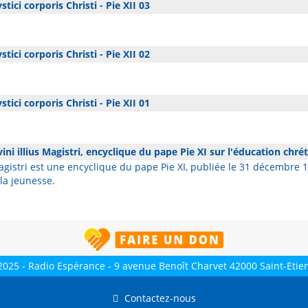
tici corporis Christi - Pie XII 03
tici corporis Christi - Pie XII 02
tici corporis Christi - Pie XII 01
ini illius Magistri, encyclique du pape Pie XI sur l'éducation chré
Magistri est une encyclique du pape Pie XI, publiée le 31 décembre
la jeunesse.
2025 - Radio Espérance - 9 avenue Benoît Charvet 42000 Saint-Etie
Contactez-nous