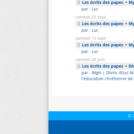
Les écrits des papes
•
Mys
par :
Luc
samedi 20 sept.
Les écrits des papes
•
Mys
par :
Luc
samedi 13 sept.
Les écrits des papes
•
Mys
par :
Luc
samedi 28 juin
Les écrits des papes
•
Div
par :
Régis
| Divini illius 
l'éducation chrétienne de 
© 