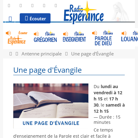
Écouter
Antenne principale
Une page d’Évangile
Une page d'Évangile
Du
lundi au
vendredi à 12
h 15
et
17 h
30
, le
samedi à
12 h 15
— Durée : 15
minutes
Ce temps
d’enseignement de la Parole est clair et facile à