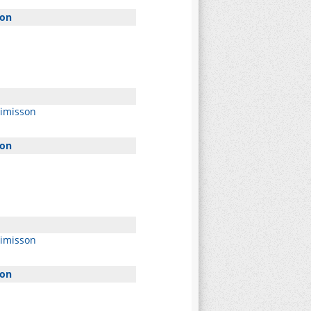
son
uimisson
son
uimisson
son