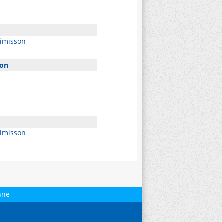
uimisson
son
uimisson
nne