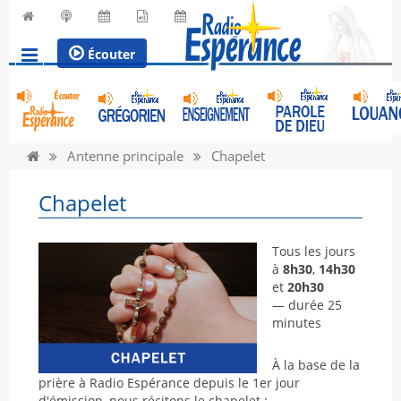
Écouter
Antenne principale
Chapelet
Chapelet
Tous les jours
à
8h30
,
14h30
et
20h30
— durée 25
minutes
À la base de la
prière à Radio Espérance depuis le 1er jour
d'émission, nous récitons le chapelet :