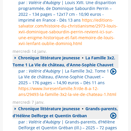
par :
Valérie d'Aubigny
| Louis XVII. Une disparition
programmée, de Dominique Sabourdin Perrin –
2022 – 134 pages – 12x17 cm - 10,90 euros -
imprimé en France - Dès 13 ans
https://editions-
salvator.com/histoire-du-christianisme/2973-louis-
xvii-dominique-sabourdin-perrin-revient-ici-sur-
une-enigme-historique-et-fait-memoire-de-louis-
xvii-lenfant-oublie-dominiq.html
mercredi 14 janv.
Chronique littérature jeunesse
•
La Famille 3x2.
Tome 1 La Vie de château, d’Anne-Sophie Chauvet
par :
Valérie d'Aubigny
| La Famille 3x2. Tome 1
La Vie de château, d’Anne-Sophie Chauvet –
2025 – 176 pages – 14,90 euros – Dès 11 ans
https://www.livresenfamille.fr/de-8-a-12-
ans/29493-la-famille-3x2-la-vie-de-chateau-1.html
mercredi 7 janv.
Chronique littérature jeunesse
•
Grands-parents,
d’Hélène Delforge et Quentin Gréban
par :
Valérie d'Aubigny
| Grands-parents, d’Hélène
Delforge et Quentin Gréban (ill.) – 2025 – 72 pages