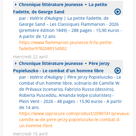
Chronique littérature jeunesse
•
La petite
Fadette, de George Sand
par :
Valérie d'Aubigny
| La petite Fadette, de
George Sand – Les Classiques Flammarion - 2026
(première édition 1849) – 288 pages - 15,90 euros -
A partir de 12 ans
https://www.flammarion-jeunesse.fr/la-petite-
fadette/9782080154002
mercredi 22 avril
Chronique littérature jeunesse
•
Père Jerzy
Popieluszko - Le combat d'un homme libre
par :
Valérie d'Aubigny
| Père Jerzy Popieluszko - Le
combat d'un homme libre, scénario de Camille W.
de Prévaux (scenario), Fabrizio Russo (dessins),
Roberta Pusceddu, Amanda Volpe (coloristes) -
Plein Vent - 2026 - 48 pages - 15,90 euros - A partir
de 14 ans
https://www.laprocure.com/product/2090741/prevaux-
camille-w-de-pere-jerzy-popieluszko-le-combat-d-
un-homme-libre
mercredi 15 avril