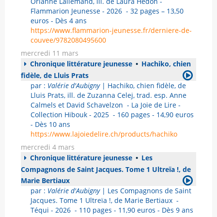
Orianne Lallemand, ill. de Laura Hedon -
Flammarion Jeunesse - 2026 - 32 pages – 13,50
euros - Dès 4 ans
https://www.flammarion-jeunesse.fr/derniere-de-
couvee/9782080495600
mercredi 11 mars
Chronique littérature jeunesse
•
Hachiko, chien
fidèle, de Lluis Prats
par :
Valérie d'Aubigny
| Hachiko, chien fidèle, de
Lluis Prats, ill. de Zuzanna Celej, trad. esp. Anne
Calmels et David Schavelzon - La Joie de Lire -
Collection Hibouk - 2025 - 160 pages - 14,90 euros
- Dès 10 ans
https://www.lajoiedelire.ch/products/hachiko
mercredi 4 mars
Chronique littérature jeunesse
•
Les
Compagnons de Saint Jacques. Tome 1 Ultreïa !, de
Marie Bertiaux
par :
Valérie d'Aubigny
| Les Compagnons de Saint
Jacques. Tome 1 Ultreïa !, de Marie Bertiaux -
Téqui - 2026 - 110 pages - 11,90 euros - Dès 9 ans