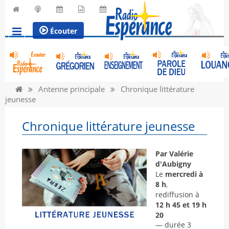
Écouter
Antenne principale
Chronique littérature
jeunesse
Chronique littérature jeunesse
Par Valérie
d'Aubigny
Le
mercredi à
8 h
,
rediffusion à
12 h 45 et 19 h
20
— durée 3