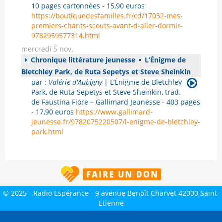
10 pages cartonnées - 15,90 euros
https://boutiquedesfamilles.fr/cd/17032-mes-
premiers-chants-scouts-avant-d-aller-dormir-
9782959577314.html
mercredi 5 nov.
Chronique littérature jeunesse
•
L’Énigme de
Bletchley Park, de Ruta Sepetys et Steve Sheinkin
par :
Valérie d'Aubigny
| L’Énigme de Bletchley
Park, de Ruta Sepetys et Steve Sheinkin, trad.
de Faustina Fiore – Gallimard Jeunesse - 403 pages
- 17,90 euros
https://www.gallimard-
jeunesse.fr/9782075220507/l-enigme-de-bletchley-
park.html
© 2025 - Radio Espérance - 9 avenue Benoît Charvet 42000 Saint-
Etienne