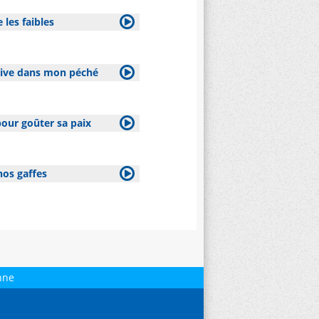
 les faibles
dive dans mon péché
pour goûter sa paix
nos gaffes
nne