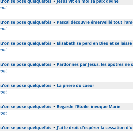
 qu'on se pose quelquefois
•
Jésus vit en moi sa paix divine
mont
 qu'on se pose quelquefois
•
Pascal découvre émerveillé tout l'am
mont
 qu'on se pose quelquefois
•
Elisabeth se perd en Dieu et se laisse
mont
 qu'on se pose quelquefois
•
Pardonnés par Jésus, les apôtres ne s
mont
 qu'on se pose quelquefois
•
La prière du coeur
mont
 qu'on se pose quelquefois
•
Regarde l'Etoile, invoque Marie
mont
 qu'on se pose quelquefois
•
J'ai le droit d'espérer la cessation d