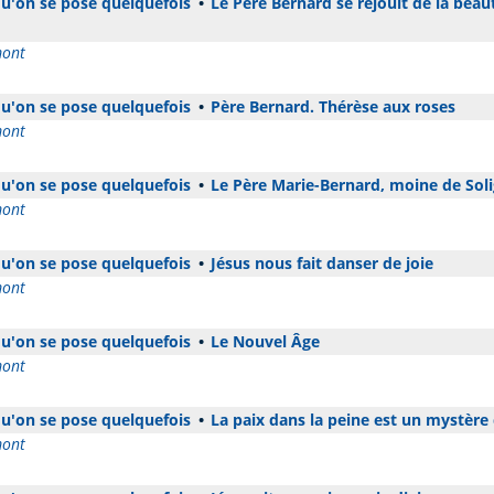
 qu'on se pose quelquefois
•
Le Père Bernard se réjouit de la beaut
mont
 qu'on se pose quelquefois
•
Père Bernard. Thérèse aux roses
mont
 qu'on se pose quelquefois
•
Le Père Marie-Bernard, moine de Soli
mont
 qu'on se pose quelquefois
•
Jésus nous fait danser de joie
mont
 qu'on se pose quelquefois
•
Le Nouvel Âge
mont
 qu'on se pose quelquefois
•
La paix dans la peine est un mystère 
mont