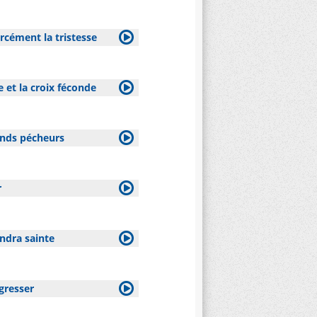
rcément la tristesse
 et la croix féconde
ands pécheurs
r
endra sainte
gresser