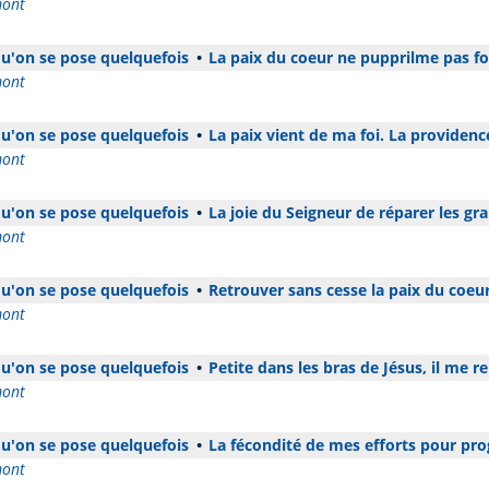
mont
 qu'on se pose quelquefois
•
La paix du coeur ne pupprilme pas fo
mont
 qu'on se pose quelquefois
•
La paix vient de ma foi. La providence
mont
 qu'on se pose quelquefois
•
La joie du Seigneur de réparer les gr
mont
 qu'on se pose quelquefois
•
Retrouver sans cesse la paix du coeu
mont
 qu'on se pose quelquefois
•
Petite dans les bras de Jésus, il me r
mont
 qu'on se pose quelquefois
•
La fécondité de mes efforts pour pro
mont