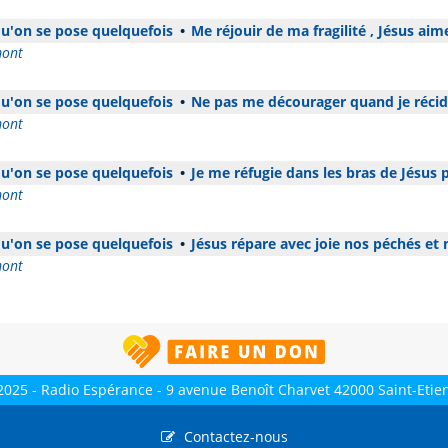
 qu'on se pose quelquefois
•
Me réjouir de ma fragilité , Jésus aime
mont
 qu'on se pose quelquefois
•
Ne pas me décourager quand je réci
mont
 qu'on se pose quelquefois
•
Je me réfugie dans les bras de Jésus 
mont
 qu'on se pose quelquefois
•
Jésus répare avec joie nos péchés et 
mont
2025 - Radio Espérance - 9 avenue Benoît Charvet 42000 Saint-Etie
Contactez-nous