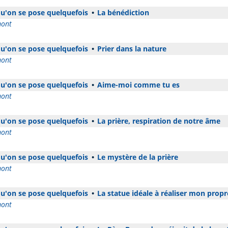
 qu'on se pose quelquefois
•
La bénédiction
mont
 qu'on se pose quelquefois
•
Prier dans la nature
mont
 qu'on se pose quelquefois
•
Aime-moi comme tu es
mont
 qu'on se pose quelquefois
•
La prière, respiration de notre âme
mont
 qu'on se pose quelquefois
•
Le mystère de la prière
mont
 qu'on se pose quelquefois
•
La statue idéale à réaliser mon prop
mont