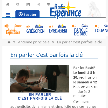
Écouter
Antenne principale
En parler c’est parfois la clé
En parler c'est parfois la clé
Par les ResKP
Le
lundi à 8 h
20
, rediffusion
le
samedi à 12
h 55 et 20 h 10
— durée 2
minutes
C’est avec
authenticité, dynamisme et simplicité que ces jeunes