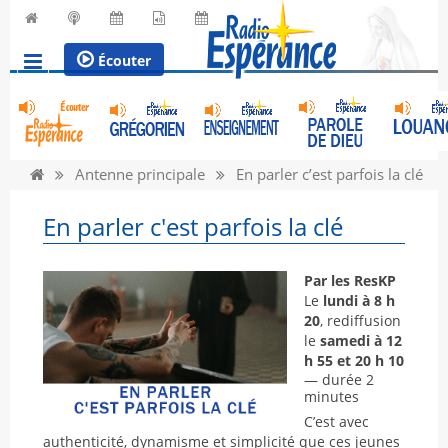
Écouter
Antenne principale
En parler c’est parfois la clé
En parler c'est parfois la clé
Par les ResKP
Le
lundi à 8 h
20
, rediffusion
le
samedi à 12
h 55 et 20 h 10
— durée 2
minutes
C’est avec
authenticité, dynamisme et simplicité que ces jeunes