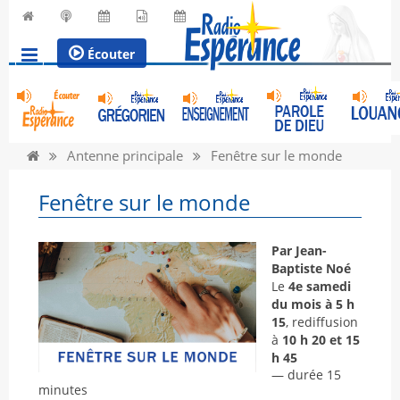
Écouter
Antenne principale
Fenêtre sur le monde
Fenêtre sur le monde
Par Jean-
Baptiste Noé
Le
4e samedi
du mois à 5 h
15
, rediffusion
à
10 h 20 et 15
h 45
— durée 15
minutes