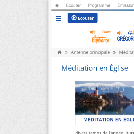
Écouter
Programme
Émissio
Écouter
Antenne principale
Méditat
Méditation en Église
divers temps de l’année litu