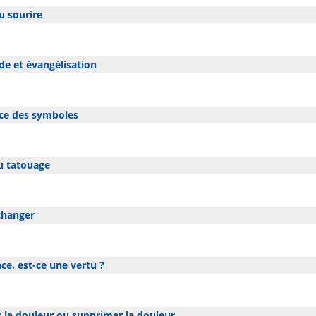
 sourire
e et évangélisation
e des symboles
u tatouage
changer
e, est-ce une vertu ?
 la douleur ou supprimer la douleur