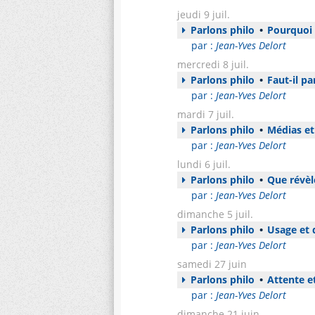
jeudi 9 juil.
Parlons philo
•
Pourquoi e
par :
Jean-Yves Delort
mercredi 8 juil.
Parlons philo
•
Faut-il pa
par :
Jean-Yves Delort
mardi 7 juil.
Parlons philo
•
Médias e
par :
Jean-Yves Delort
lundi 6 juil.
Parlons philo
•
Que révèl
par :
Jean-Yves Delort
dimanche 5 juil.
Parlons philo
•
Usage et q
par :
Jean-Yves Delort
samedi 27 juin
Parlons philo
•
Attente et
par :
Jean-Yves Delort
dimanche 21 juin