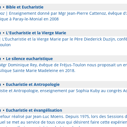
u
•
Bible et Eucharistie
noz
| Enseignement donné par Mgr Jean-Pierre Cattenoz, évêque d'
tique à Paray-le-Monial en 2008
u
•
L'Eucharistie et la Vierge Marie
 L'Eucharistie et la Vierge Marie par le Père Diederick Duzijn, con
Toulon
u
•
Le silence eucharistique
Mgr Dominique Rey, évêque de Fréjus-Toulon nous proposait un e
asilique Sainte Marie Madeleine en 2018.
u
•
Eucharistie et Antropologie
stie et Antropologie, enseignement par Sophia Kuby au congrès A
u
•
Eucharistie et évangélisation
efour réalisé par Jean-Luc Moens. Depuis 1975, lors des Sessions d'
se met au service de tous ceux qui désirent faire cette expérie