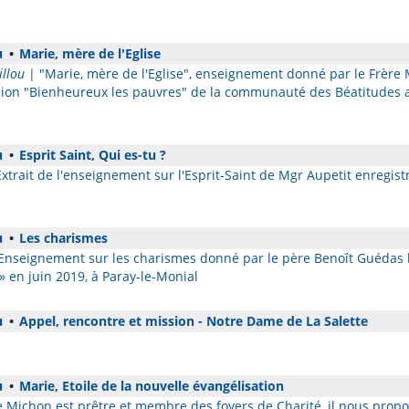
u
•
Marie, mère de l'Eglise
illou
| "Marie, mère de l'Eglise", enseignement donné par le Frère M
ssion "Bienheureux les pauvres" de la communauté des Béatitudes
u
•
Esprit Saint, Qui es-tu ?
xtrait de l'enseignement sur l'Esprit-Saint de Mgr Aupetit enregist
u
•
Les charismes
Enseignement sur les charismes donné par le père Benoît Guédas 
 » en juin 2019, à Paray-le-Monial
u
•
Appel, rencontre et mission - Notre Dame de La Salette
u
•
Marie, Etoile de la nouvelle évangélisation
 Michon est prêtre et membre des foyers de Charité, il nous pro