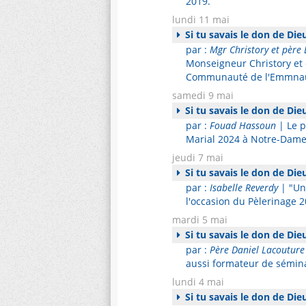
2019.
lundi 11 mai
Si tu savais le don de Die
par :
Mgr Christory et père 
Monseigneur Christory et 
Communauté de l'Emmnaue
samedi 9 mai
Si tu savais le don de Die
par :
Fouad Hassoun
| Le p
Marial 2024 à Notre-Dame
jeudi 7 mai
Si tu savais le don de Die
par :
Isabelle Reverdy
| "Un 
l'occasion du Pèlerinage 
mardi 5 mai
Si tu savais le don de Die
par :
Père Daniel Lacouture
aussi formateur de sémina
lundi 4 mai
Si tu savais le don de Die