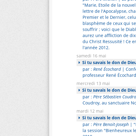
"Marie, Etoile de la nouve
lettre de l'Apocalypse, chap
Premier et le Dernier, celui
blasphème de ceux qui se d
souffrir ; voici que le Di
aurez une affliction de dix
du Christ Ressusité ! Ce e
l'année 2012.
samedi 16 mai
Si tu savais le don de Die
par :
René Écochard
| Confé
professeur René Écochard,
mercredi 13 mai
Si tu savais le don de Die
par :
Père Sébastien Coudro
Coudroy, au sanctuaire No
mardi 12 mai
Si tu savais le don de Die
par :
Père Benoit-Joseph
| "
la session "Bienheureux 