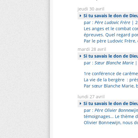
jeudi 30 avril
Si tu savais le don de Die
par :
Père Ludovic Frère
| 2
Les anges et le combat co
épreuves. Quel regard por
Par le père Ludovic Frère,
mardi 28 avril
Si tu savais le don de Die
par :
Sœur Blanche Marie
|
1re conférence de carême
La vie de la bergère : pré
Par sœur Blanche Marie, 
lundi 27 avril
Si tu savais le don de Die
par :
Père Olivier Bonnewij
témoignages… Le thème de 
Olivier Bonnewijn, nous d