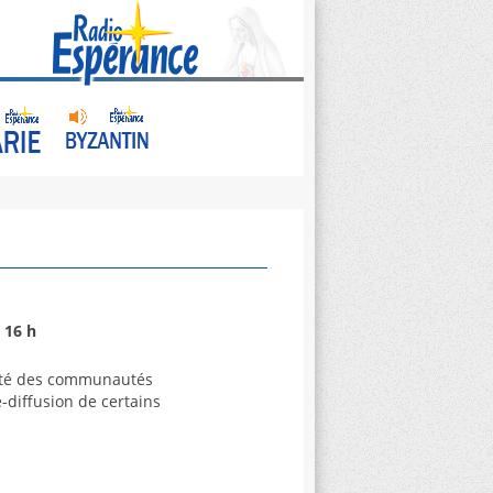
à
16 h
'été des communautés
e-diffusion de certains