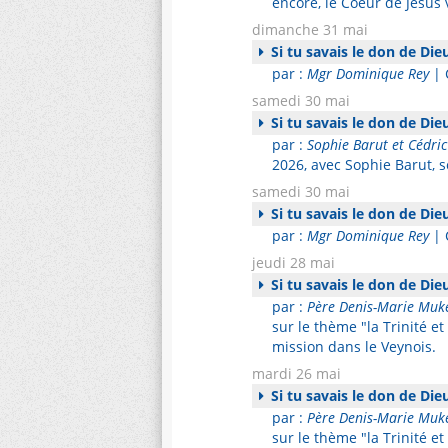
encore, le Coeur de Jésus
dimanche 31 mai
Si tu savais le don de Die
par :
Mgr Dominique Rey
| 
samedi 30 mai
Si tu savais le don de Die
par :
Sophie Barut et Cédri
2026, avec Sophie Barut, 
samedi 30 mai
Si tu savais le don de Die
par :
Mgr Dominique Rey
| 
jeudi 28 mai
Si tu savais le don de Die
par :
Père Denis-Marie Muk
sur le thème "la Trinité e
mission dans le Veynois.
mardi 26 mai
Si tu savais le don de Die
par :
Père Denis-Marie Muk
sur le thème "la Trinité e