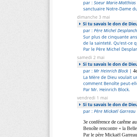
par :
Soeur Marie-Matthias
sanctuaire Notre-Dame du 
dimanche 3 mai
Si tu savais le don de Die
par :
Père Michel Desplanch
Sur plus de cinquante ans
de la sainteté. Qu'est-ce
Par le Père Michel Despla
samedi 2 mai
Si tu savais le don de Die
par :
Mr Heinrich Block
|
4
La Mère de Dieu voulait un
comment Benoîte peut-elle
Par Mr. Heinrich Block.
vendredi 1 mai
Si tu savais le don de Die
par :
Père Mickaël Garreau
3e conférence de carême au
Benoîte rencontre « la Belle
Par le père Mickaël Garreau