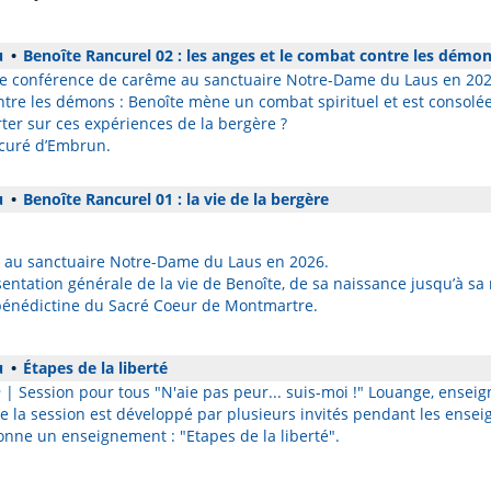
u
•
Benoîte Rancurel 02 : les anges et le combat contre les démo
e conférence de carême au sanctuaire Notre-Dame du Laus en 202
ntre les démons : Benoîte mène un combat spirituel et est consolée
ter sur ces expériences de la bergère ?
 curé d’Embrun.
u
•
Benoîte Rancurel 01 : la vie de la bergère
 au sanctuaire Notre-Dame du Laus en 2026.
sentation générale de la vie de Benoîte, de sa naissance jusqu’à sa
bénédictine du Sacré Coeur de Montmartre.
u
•
Étapes de la liberté
n
| Session pour tous "N'aie pas peur... suis-moi !" Louange, enseig
la session est développé par plusieurs invités pendant les ensei
onne un enseignement : "Etapes de la liberté".