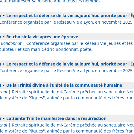
 veut manifester sa miséricorde à tous les hommes.
u
•
Le respect et la défense de la vie aujourd’hui, priorité pour l’É
Conférence organisée par le Réseau Vie à Lyon, en novembre 2025
u
•
Re-choisir la vie après une épreuve
c Bondonnat
| Conférence organisée par le Réseau Vie Jeunes et les 
sculpteur et son mari Cédric Bondonnat, poéte.
u
•
Le respect et la défense de la vie aujourd’hui, priorité pour l’É
Conférence organisée par le Réseau Vie à Lyon, en novembre 2025
u
•
De la Trinité divine à l’unité de la communauté humaine
endi
| Retraite spirituelle de mi-Carême prêchée au sanctuaire N
t le mystère de Pâques", animée par la communauté des frères franc
u
•
La Sainte Trinité manifestée dans la résurrection
endi
| Retraite spirituelle de mi-Carême prêchée au sanctuaire N
t le mystère de Pâques", animée par la communauté des frères franc