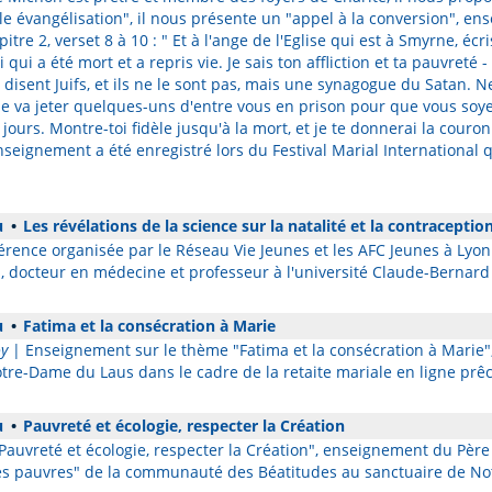
lle évangélisation", il nous présente un "appel à la conversion", e
itre 2, verset 8 à 10 : " Et à l'ange de l'Eglise qui est à Smyrne, écris
 qui a été mort et a repris vie. Je sais ton affliction et ta pauvreté - 
isent Juifs, et ils ne le sont pas, mais une synagogue du Satan. N
able va jeter quelques-uns d'entre vous en prison pour que vous soye
 jours. Montre-toi fidèle jusqu'à la mort, et je te donnerai la cour
nseignement a été enregistré lors du Festival Marial International q
u
•
Les révélations de la science sur la natalité et la contraceptio
rence organisée par le Réseau Vie Jeunes et les AFC Jeunes à Lyon 
 docteur en médecine et professeur à l'université Claude-Bernard
u
•
Fatima et la consécration à Marie
y
| Enseignement sur le thème "Fatima et la consécration à Marie"
tre-Dame du Laus dans le cadre de la retaite mariale en ligne prêc
u
•
Pauvreté et écologie, respecter la Création
Pauvreté et écologie, respecter la Création", enseignement du Père
les pauvres" de la communauté des Béatitudes au sanctuaire de N