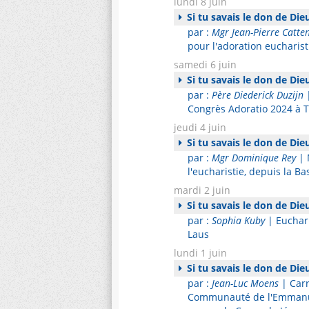
lundi 8 juin
Si tu savais le don de Die
par :
Mgr Jean-Pierre Catte
pour l'adoration eucharis
samedi 6 juin
Si tu savais le don de Die
par :
Père Diederick Duzijn
|
Congrès Adoratio 2024 à 
jeudi 4 juin
Si tu savais le don de Die
par :
Mgr Dominique Rey
| 
l'eucharistie, depuis la B
mardi 2 juin
Si tu savais le don de Die
par :
Sophia Kuby
| Euchari
Laus
lundi 1 juin
Si tu savais le don de Die
par :
Jean-Luc Moens
| Carr
Communauté de l'Emmanuel 