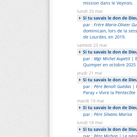
mission dans le Veynois.
lundi 25 mai
Si tu savais le don de Die
par :
Frère Marie-Olivier Gu
dominicain, lors de la se
de Lourdes, en 2019.
samedi 23 mai
Si tu savais le don de Die
par :
Mgr Michel Aupetit
| E
Quimper en octobre 2025
jeudi 21 mai
Si tu savais le don de Die
par :
Père Benoît Guédas
| 
Paray « Vivre la Pentecôte
mardi 19 mai
Si tu savais le don de Die
par :
Père Silvano Marisa
lundi 18 mai
Si tu savais le don de Die
par :
Père Michon
| Le père